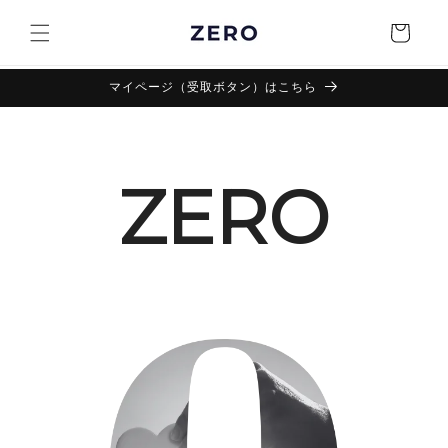
コンテ
カ
ンツに
ー
進む
ト
マイページ（受取ボタン）はこちら
ZERO