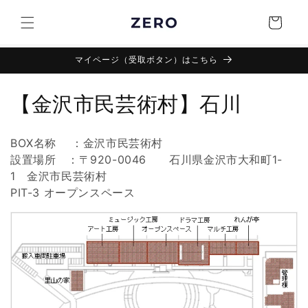
Skip to
content
Cart
マイページ（受取ボタン）はこちら
C
【金沢市民芸術村】石川
o
BOX名称
：金沢市民芸術村
l
設置場所
：
〒920-0046 石川県金沢市大和町1-
1
金沢市民芸術村
l
PIT-3 オープンスペース
e
c
t
i